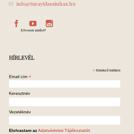
info@turayidaszinhaz.hu
Kövessen minket!
HÍRLEVÉL
*
Kötelező kitölteni
*
Email cím
Keresztnév
Vezetéknév
Elolvastam az
Adatvédelmi Tájékoztatót