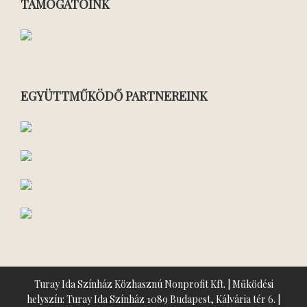
TÁMOGATÓINK
EGYÜTTMŰKÖDŐ PARTNEREINK
Turay Ida Színház Közhasznú Nonprofit Kft. | Működési
helyszín: Turay Ida Színház 1089 Budapest, Kálvária tér 6. |