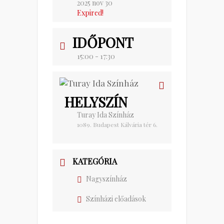
2025 nov 30
Expired!
IDŐPONT
15:00 - 17:30
HELYSZÍN
Turay Ida Színház
1089. Budapest Kálvária tér 6.
KATEGÓRIA
Nagyszínház
Színházi előadások