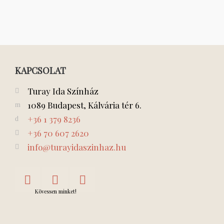
KAPCSOLAT
Turay Ida Színház
1089 Budapest, Kálvária tér 6.
+36 1 379 8236
+36 70 607 2620
info@turayidaszinhaz.hu
Kövessen minket!