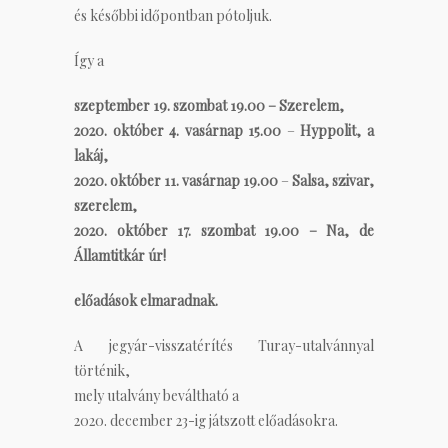
és későbbi időpontban pótoljuk.
Így a
szeptember 19. szombat 19.00
– Szerelem,
2020. október 4. vasárnap 15.00
–
Hyppolit, a
lakáj,
2020. október 11. vasárnap 19.00
–
Salsa, szivar,
szerelem,
2020. október 17. szombat 19.00
– Na, de
Államtitkár úr!
előadások elmaradnak.
A jegyár-visszatérítés Turay-utalvánnyal
történik,
mely utalvány beváltható a
2020. december 23-ig játszott előadásokra.