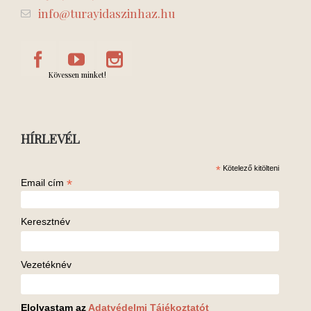
info@turayidaszinhaz.hu
Kövessen minket!
HÍRLEVÉL
*
Kötelező kitölteni
*
Email cím
Keresztnév
Vezetéknév
Elolvastam az
Adatvédelmi Tájékoztatót