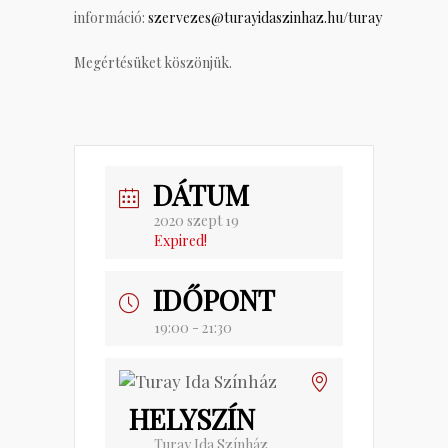
információ:
szervezes@turayidaszinhaz.hu/turay
Megértésüket köszönjük.
DÁTUM
2020 szept 19
Expired!
IDŐPONT
19:00 - 21:30
HELYSZÍN
Turay Ida Színház