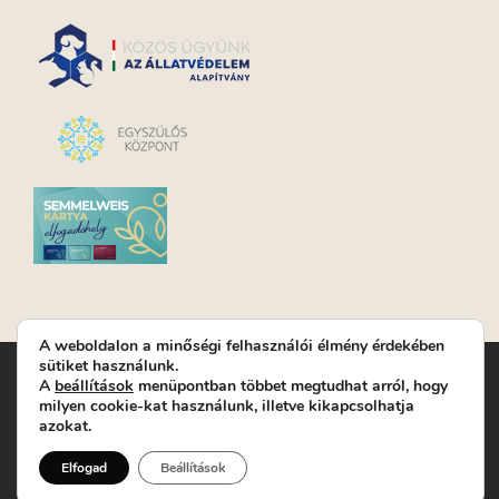
A weboldalon a minőségi felhasználói élmény érdekében
sütiket használunk.
Turay Ida Színház Közhasznú Nonprofit Kft. | Működési
A
beállítások
menüpontban többet megtudhat arról, hogy
helyszín: Turay Ida Színház 1089 Budapest, Kálvária tér 6. |
milyen cookie-kat használunk, illetve kikapcsolhatja
Levelezési cím: 1089 Budapest, Kálvária tér 14. | Titkárság:
+36
azokat.
(1) 611 9225
|
Nyeremenyjáték szabályzat
|
Jegyrendelés:
+36-70/607-2620
( Hétfő: zárva; Kedd-Péntek:
Elfogad
Beállítások
14-19, valamint előadások előtt 1 órával)