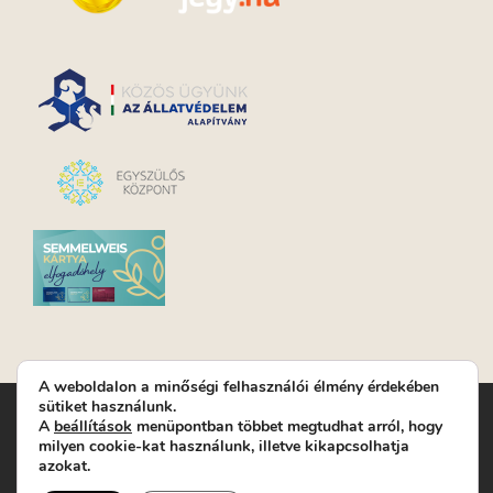
A weboldalon a minőségi felhasználói élmény érdekében
sütiket használunk.
Turay Ida Színház Közhasznú Nonprofit Kft. | Működési
A
beállítások
menüpontban többet megtudhat arról, hogy
helyszín: Turay Ida Színház 1089 Budapest, Kálvária tér 6. |
milyen cookie-kat használunk, illetve kikapcsolhatja
Levelezési cím: 1089 Budapest, Kálvária tér 14. | Titkárság:
+36
azokat.
(1) 611 9225
|
Nyeremenyjáték szabályzat
|