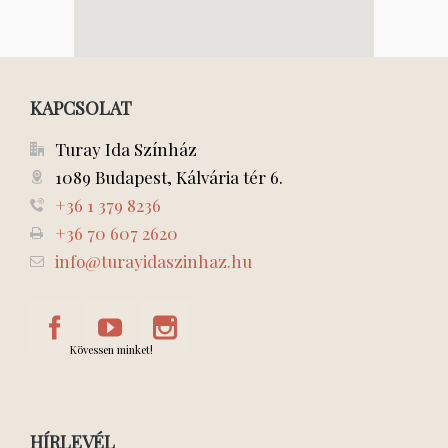
KAPCSOLAT
Turay Ida Színház
1089 Budapest, Kálvária tér 6.
+36 1 379 8236
+36 70 607 2620
info@turayidaszinhaz.hu
Kövessen minket!
HÍRLEVÉL