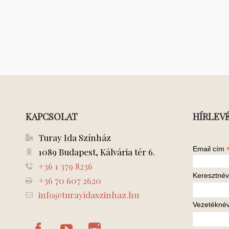
KAPCSOLAT
HÍRLEV
Turay Ida Színház
Email cím
1089 Budapest, Kálvária tér 6.
+36 1 379 8236
Keresztnév
+36 70 607 2620
info@turayidaszinhaz.hu
Vezetékné