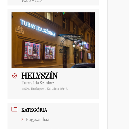
15:00 - 17:15
HELYSZÍN
Turay Ida Színház
1089. Budapest Kálvária tér 6.
KATEGÓRIA
Nagyszínház