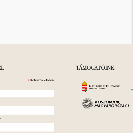
ÉL
TÁMOGATÓINK
*
Kötelező kitölteni
*
v