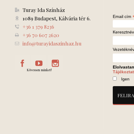
Turay Ida Színház
Email cím
1089 Budapest, Kálvária tér 6.
+36 1 379 8236
Keresztnév
+36 70 607 2620
info@turayidaszinhaz.hu
Vezetékné
Elolvasta
Kövessen minket!
Tájékoztat
Igen