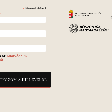
*
Kötelező kitölteni
*
v
m az
Adatvédelmi
ót