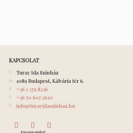
KAPCSOLAT
Turay Ida Színház
1089 Budapest, Kálvária tér 6.
+36 1 379 8236
+36 70 607 2620
info@turayidaszinhaz.hu
Kövessen minket!