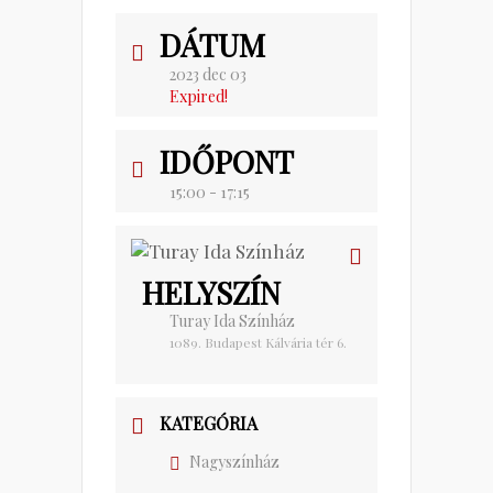
DÁTUM
2023 dec 03
Expired!
IDŐPONT
15:00 - 17:15
HELYSZÍN
Turay Ida Színház
1089. Budapest Kálvária tér 6.
KATEGÓRIA
Nagyszínház