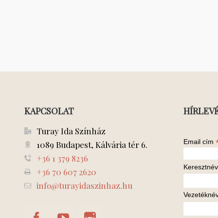
KAPCSOLAT
HÍRLEV
Turay Ida Színház
Email cím
1089 Budapest, Kálvária tér 6.
+36 1 379 8236
Keresztnév
+36 70 607 2620
info@turayidaszinhaz.hu
Vezetékné