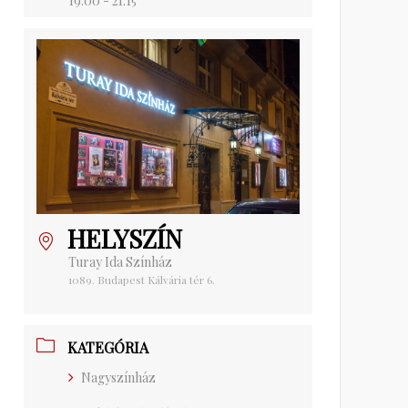
19:00 - 21:15
HELYSZÍN
Turay Ida Színház
1089. Budapest Kálvária tér 6.
KATEGÓRIA
Nagyszínház