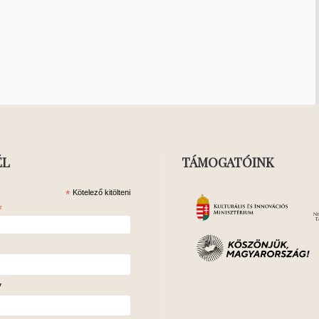
ÉL
TÁMOGATÓINK
*
Kötelező kitölteni
*
v