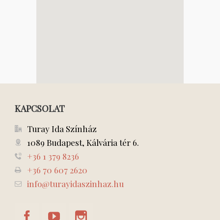
KAPCSOLAT
Turay Ida Színház
1089 Budapest, Kálvária tér 6.
+36 1 379 8236
+36 70 607 2620
info@turayidaszinhaz.hu