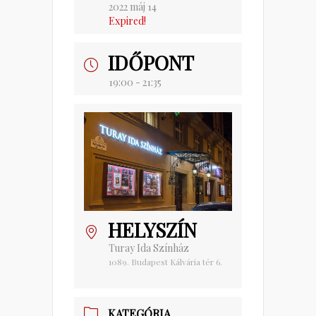
2022 máj 14
Expired!
IDŐPONT
19:00 - 21:35
HELYSZÍN
Turay Ida Színház
1089. Budapest Kálvária tér 6.
KATEGÓRIA