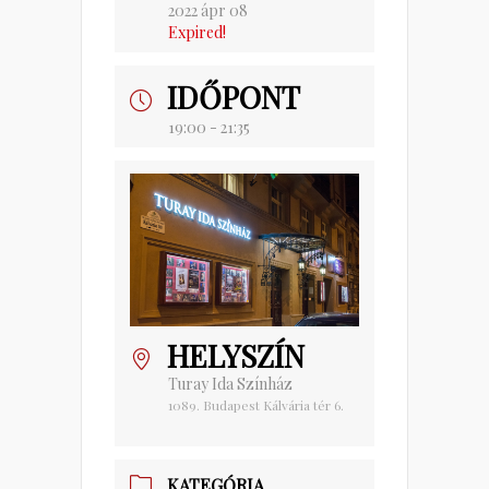
2022 ápr 08
Expired!
IDŐPONT
19:00 - 21:35
HELYSZÍN
Turay Ida Színház
1089. Budapest Kálvária tér 6.
KATEGÓRIA