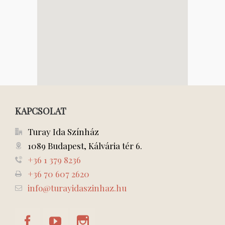
KAPCSOLAT
Turay Ida Színház
1089 Budapest, Kálvária tér 6.
+36 1 379 8236
+36 70 607 2620
info@turayidaszinhaz.hu