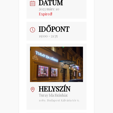
DÁTUM
2023 márc 10
Expired!
IDŐPONT
19:00 - 21:35
HELYSZÍN
Turay Ida Színház
1089. Budapest Kálvária tér 6.