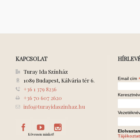
KAPCSOLAT
HÍRLEV
Turay Ida Színház
Email cím
1089 Budapest, Kálvária tér 6.
+36 1 379 8236
Keresztnév
+36 70 607 2620
info@turayidaszinhaz.hu
Vezetékné
Elolvasta
Kövessen minket!
Tájékoztat