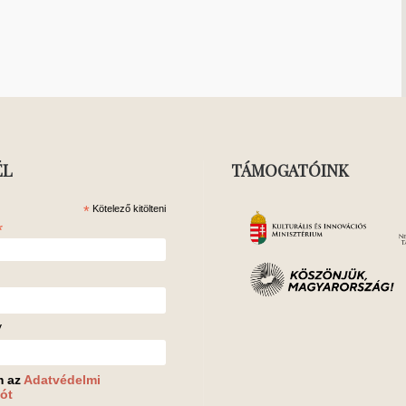
ÉL
TÁMOGATÓINK
*
Kötelező kitölteni
*
v
m az
Adatvédelmi
ót