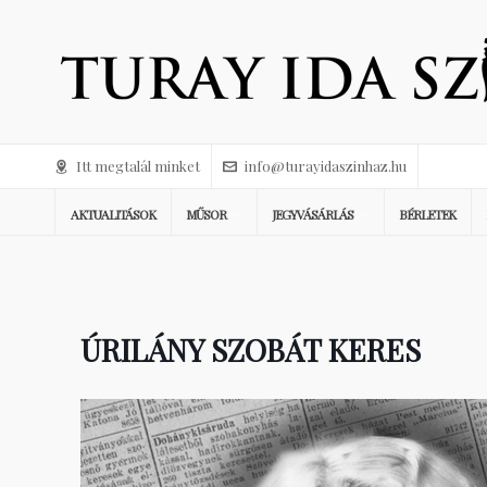
Itt megtalál minket
info@turayidaszinhaz.hu
AKTUALITÁSOK
MŰSOR
JEGYVÁSÁRLÁS
BÉRLETEK
ÚRILÁNY SZOBÁT KERES