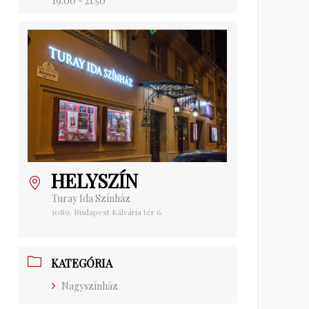
19:00 - 21:50
HELYSZÍN
Turay Ida Színház
1089. Budapest Kálvária tér 6.
KATEGÓRIA
Nagyszínház