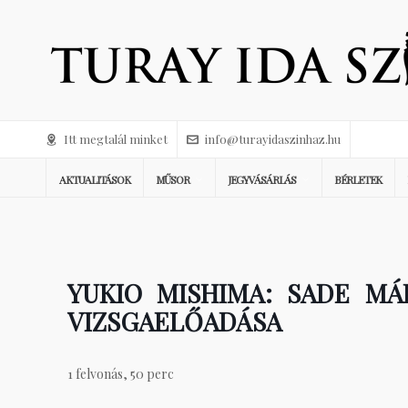
Itt megtalál minket
info@turayidaszinhaz.hu
AKTUALITÁSOK
MŰSOR
JEGYVÁSÁRLÁS
BÉRLETEK
YUKIO MISHIMA: SADE MÁ
VIZSGAELŐADÁSA
1 felvonás, 50 perc