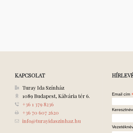
KAPCSOLAT
HÍRLEV
Turay Ida Színház
Email cím
1089 Budapest, Kálvária tér 6.
+36 1 379 8236
Keresztnév
+36 70 607 2620
info@turayidaszinhaz.hu
Vezetékné