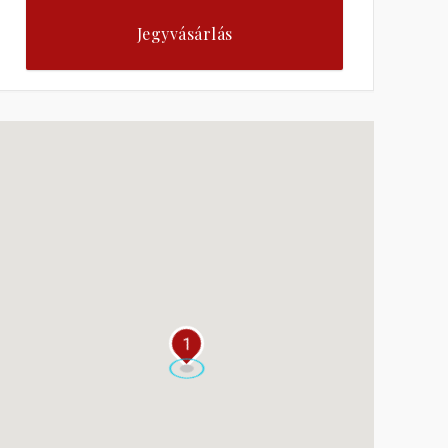
Jegyvásárlás
1