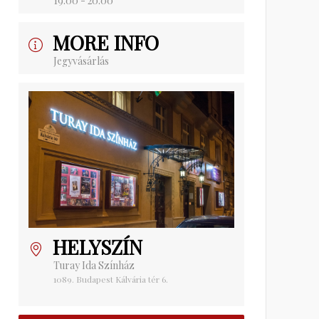
19:00 - 20:00
MORE INFO
Jegyvásárlás
HELYSZÍN
Turay Ida Színház
1089. Budapest Kálvária tér 6.