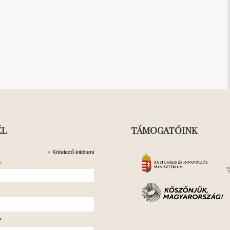
ÉL
TÁMOGATÓINK
*
Kötelező kitölteni
*
v