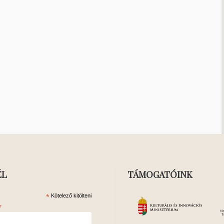
ÉL
TÁMOGATÓINK
*
Kötelező kitölteni
*