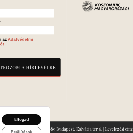
v
m az
Adatvédelmi
ót
Elfogad
zín: Turay Ida Színház 1089 Budapest, Kálvária tér 6. | Levelezési cím: 
Beállítások