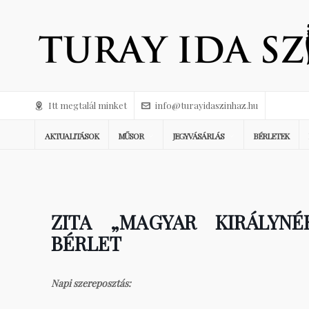
Itt megtalál minket
info@turayidaszinhaz.hu
AKTUALITÁSOK
MŰSOR
JEGYVÁSÁRLÁS
BÉRLETEK
ZITA „MAGYAR KIRÁLYN
BÉRLET
Napi szereposztás: