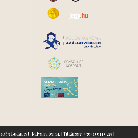
1089 Budapest, Kálvária tér 14. | Titkárság:
+36 (1) 611 9225
|