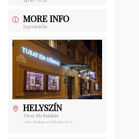
14:00 - 15:30
MORE INFO
Jegyvásárlás
HELYSZÍN
Turay Ida Színház
1089. Budapest Kálvária tér 6.