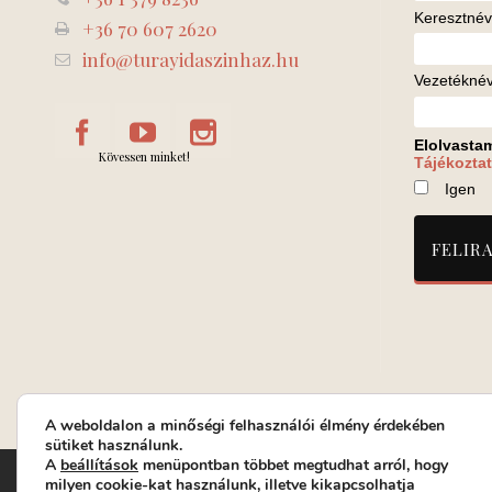
Keresztnév
+36 70 607 2620
info@turayidaszinhaz.hu
Vezetékné
Elolvasta
Kövessen minket!
Tájékoztat
Igen
A weboldalon a minőségi felhasználói élmény érdekében
sütiket használunk.
A
beállítások
menüpontban többet megtudhat arról, hogy
Turay Ida Színház Közhasznú Nonprofit Kft. | Működési helys
milyen cookie-kat használunk, illetve kikapcsolhatja