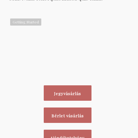
Getting Started
Jegyvásárlás
Bérlet vásárlás
Ajándékutalvány