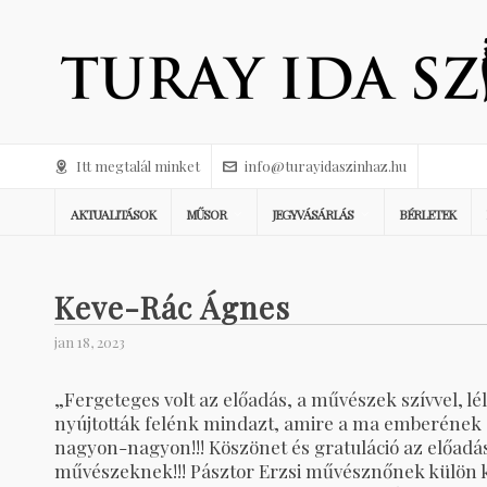
Itt megtalál minket
info@turayidaszinhaz.hu
AKTUALITÁSOK
MŰSOR
JEGYVÁSÁRLÁS
BÉRLETEK
Keve-Rác Ágnes
jan 18, 2023
„Fergeteges volt az előadás, a művészek szívvel, lé
nyújtották felénk mindazt, amire a ma emberének
nagyon-nagyon!!! Köszönet és gratuláció az előadá
művészeknek!!! Pásztor Erzsi művésznőnek külön k