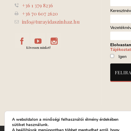
+36 1 379 8236
Keresztnév
+36 70 607 2620
info@turayidaszinhaz.hu
Vezetékné
Elolvasta
Kövessen minket!
Tájékoztat
Igen
A weboldalon a minőségi felhasználói élmény érdekében
sütiket használunk.
A
beállítások
menüpontban többet megtudhat arról, hogy