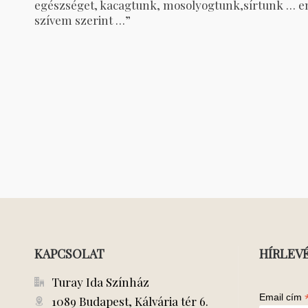
egészséget, kacagtunk, mosolyogtunk,sírtunk … e
szívem szerint …”
KAPCSOLAT
HÍRLEV
Turay Ida Színház
Email cím
1089 Budapest, Kálvária tér 6.