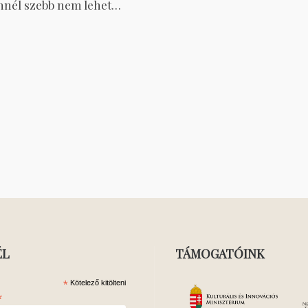
nnél szebb nem lehet…
ÉL
TÁMOGATÓINK
*
Kötelező kitölteni
*