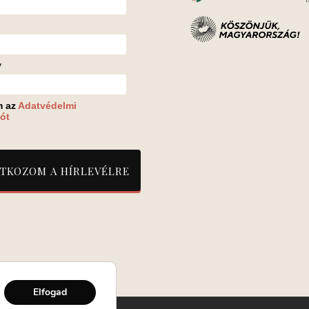
v
m az
Adatvédelmi
ót
Elfogad