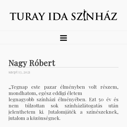
Nagy Róbert
szept 13, 2021
„Tegnap este pazar élményben volt részem,
mondhatom, egész eddigi életem
legnagyobb színházi élményében. Ezt 50 év és
nem túlzottan sok színházlátogatás után
jelenthetem ki. Jutalomjáték a színészeknek,
jutalom a közönségnek.