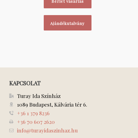
Bérlet vásárlás
Ajándékutalvány
KAPCSOLAT
Turay Ida Színház
1089 Budapest, Kálvária tér 6.
+36 1 379 8236
+36 70 607 2620
info@turayidaszinhaz.hu