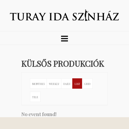
KÜLSŐS PRODUKCIÓK
MONTHLY
WEEKLY
DAILY
LIST
GRID
TILE
No event found!