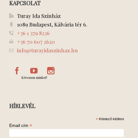
KAPCSOLAT
Turay Ida Színház
1089 Budapest, Kálvária tér 6.
+36 1 379 8236
+36 70 607 2620
info@turayidaszinhaz.hu
Kövessen minket!
HÍRLEVÉL
*
Kötelező kitölteni
*
Email cím