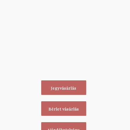
Jegyvásárlás
Bérlet vásárlás
Ajándékutalvány