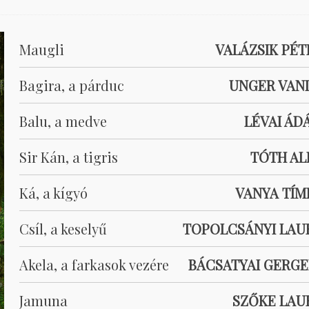
Maugli
VALÁZSIK PÉT
Bagira, a párduc
UNGER VAN
Balu, a medve
LÉVAI ÁD
Sir Kán, a tigris
TÓTH AL
Ká, a kígyó
VANYA TÍM
Csíl, a keselyű
TOPOLCSÁNYI LAU
Akela, a farkasok vezére
BÁCSATYAI GERGE
Jamuna
SZŐKE LAU