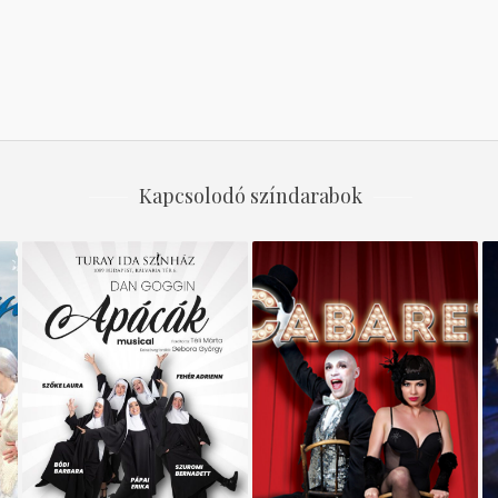
Kapcsolodó színdarabok
APÁCÁK
Cabaret