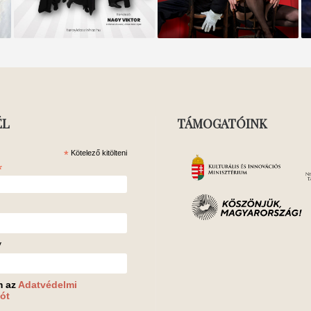
ÉL
TÁMOGATÓINK
*
Kötelező kitölteni
*
v
m az
Adatvédelmi
ót