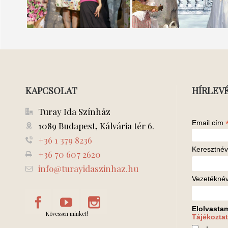
KAPCSOLAT
HÍRLEV
Turay Ida Színház
Email cím
1089 Budapest, Kálvária tér 6.
+36 1 379 8236
Keresztnév
+36 70 607 2620
info@turayidaszinhaz.hu
Vezetékné
Elolvasta
Kövessen minket!
Tájékoztat