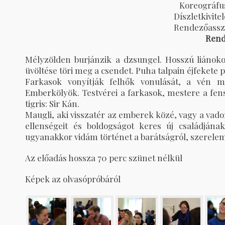
Koreográfus
Díszletkivite
Rendezőasszi
Rend
Mélyzölden burjánzik a dzsungel. Hosszú liánok
üvöltése töri meg a csendet. Puha talpain éjfekete
Farkasok vonyítják felhők vonulását, a vén m
Emberkölyök. Testvérei a farkasok, mestere a fen
tigris: Sir Kán.
Maugli, aki visszatér az emberek közé, vagy a vado
ellenségeit és boldogságot keres új családján
ugyanakkor vidám történet a barátságról, szerel
Az előadás hossza 70 perc szünet nélkül
Képek az olvasópróbáról