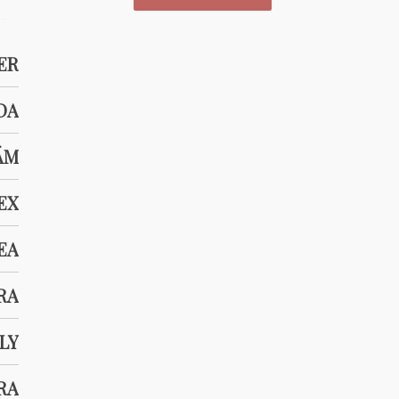
ER
DA
ÁM
EX
EA
RA
LY
RA