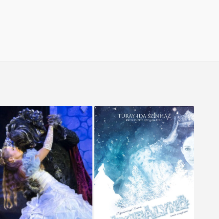
A SZÉP ÉS A
Hókirálynő
SZÖRNYETEG