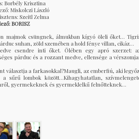
: Borbély Krisztina
lező: Miskolczi László
sztens: Szeitl Zelma
ező: BORISZ
on majmok csüngnek, álmukban kígyó öleli őket… Tigri
 párduc suhan, zöld szemében a hold fénye villan, cikáz…
edve csendre inti őket. Ölében egy apró szerzet: a
séges párduc és a rozzant medve, ellensége a vérszomja
nt választja a farkasokkal?Maugli, az emberfiú, aki legyőz
ak a sűrű lombok között…Kihagyhatatlan, szívmelenget
emről, gyermekeknek és gyermeklelkű felnőtteknek…