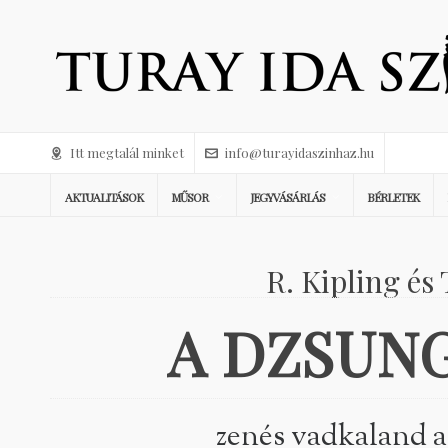
Itt megtalál minket
info@turayidaszinhaz.hu
AKTUALITÁSOK
MŰSOR
JEGYVÁSÁRLÁS
BÉRLETEK
R. Kipling és
A DZSUN
zenés vadkaland a