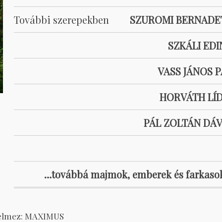
További szerepekben
SZUROMI BERNADE
SZKÁLI EDI
VASS JÁNOS P
HORVÁTH LÍD
PÁL ZOLTÁN DÁV
…továbbá majmok, emberek és farkas
 jelmez: MAXIMUS