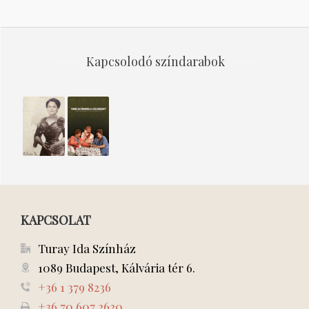
Kapcsolodó színdarabok
A
Veri az
nemzet
ördög
csalogánya
a
feleségét
KAPCSOLAT
Turay Ida Színház
1089 Budapest, Kálvária tér 6.
+36 1 379 8236
+36 70 607 2620