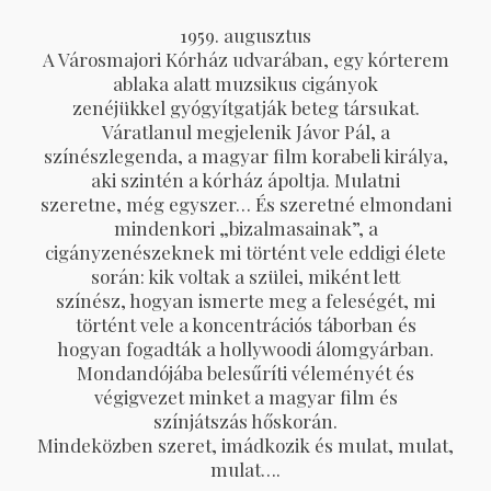
1959. augusztus
A Városmajori Kórház udvarában, egy kórterem
ablaka alatt muzsikus cigányok
zenéjükkel gyógyítgatják beteg társukat.
Váratlanul megjelenik Jávor Pál, a
színészlegenda, a magyar film korabeli királya,
aki szintén a kórház ápoltja. Mulatni
szeretne, még egyszer… És szeretné elmondani
mindenkori „bizalmasainak”, a
cigányzenészeknek mi történt vele eddigi élete
során: kik voltak a szülei, miként lett
színész, hogyan ismerte meg a feleségét, mi
történt vele a koncentrációs táborban és
hogyan fogadták a hollywoodi álomgyárban.
Mondandójába belesűríti véleményét és
végigvezet minket a magyar film és
színjátszás hőskorán.
Mindeközben szeret, imádkozik és mulat, mulat,
mulat….