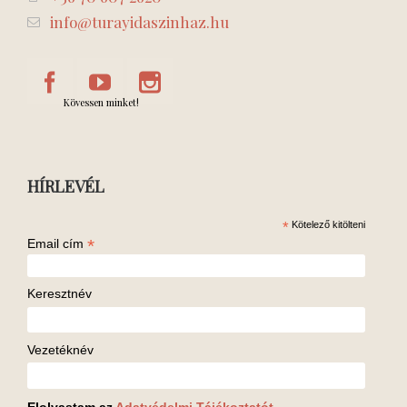
info@turayidaszinhaz.hu
Kövessen minket!
HÍRLEVÉL
*
Kötelező kitölteni
*
Email cím
Keresztnév
Vezetéknév
Elolvastam az
Adatvédelmi Tájékoztatót