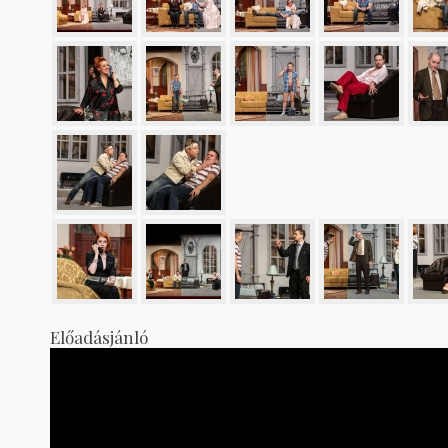
Előadásjánló