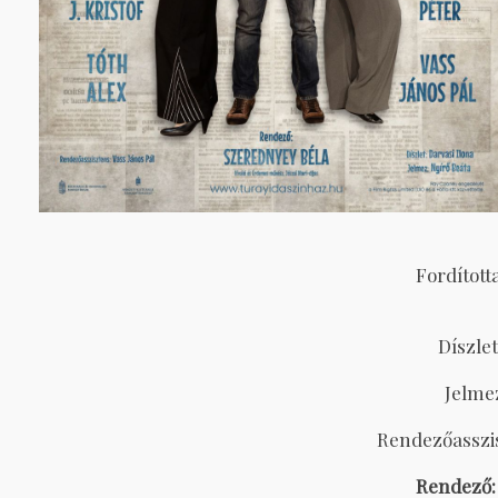
Fordított
Díszle
Jelme
Rendezőasszis
Rendező: