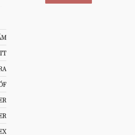
ÁM
TT
RA
TÓF
ER
ER
EX