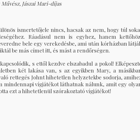
 Művész, Jászai Mari-díjas
ülönös ismertetőjele nincs, hacsak az nem, hogy túl soka
eleségéhez. Ráadásul nem is egyhez, hanem kettőhöz
everedne bele egy verekedésbe, ami után kórházban látjá
iktál be más címet itt, és mást a rendőrségen.
apcsolódik, s ettől kezdve elszabadul a pokol! Elképeszt
ületben két lakása van, s az egyikben Mary, a másikba
 való rettegés Johnt hihetetlen helyzetekbe sodorja, amihe
m mindennapi vígjátékot láthatnak nálunk, amit egy olya
tta ezt a hihetetlenül szórakoztató vígjátékot!