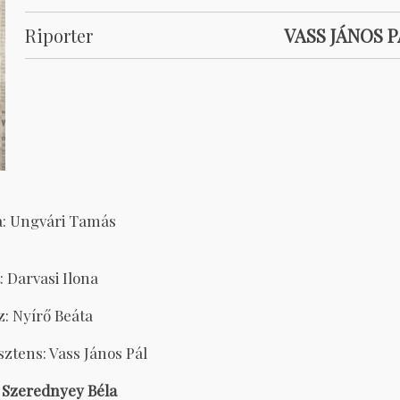
Riporter
VASS JÁNOS P
a: Ungvári Tamás
t
: Darvasi Ilona
z: Nyírő Beáta
ztens: Vass János Pál
Szerednyey Béla