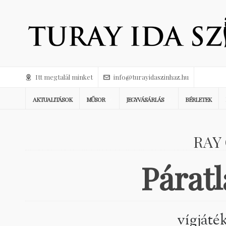
Itt megtalál minket
info@turayidaszinhaz.hu
AKTUALITÁSOK
MŰSOR
JEGYVÁSÁRLÁS
BÉRLETEK
RAY
Páratl
vígjáté