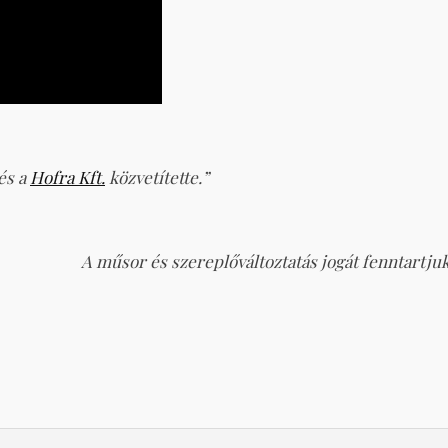
és a
Hofra Kft.
közvetítette.”
A műsor és szereplőváltoztatás jogát fenntartjuk