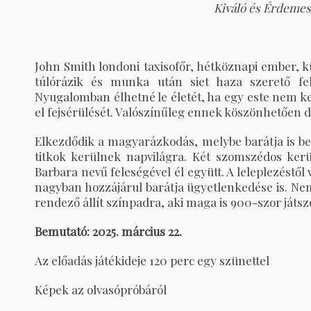
Kiváló és Érdemes
John Smith londoni taxisofőr, hétköznapi ember, k
túlórázik és munka után siet haza szerető f
Nyugalomban élhetné le életét, ha egy este nem k
el fejsérülését. Valószínűleg ennek köszönhetően d
Elkezdődik a magyarázkodás, melybe barátja is bek
titkok kerülnek napvilágra. Két szomszédos ker
Barbara nevű feleségével él együtt. A leleplezéstől
nagyban hozzájárul barátja ügyetlenkedése is. Ne
rendező állít színpadra, aki maga is 900-szor játszo
Bemutató: 2025. március 22.
Az előadás játékideje 120 perc egy szünettel
Képek az olvasópróbáról