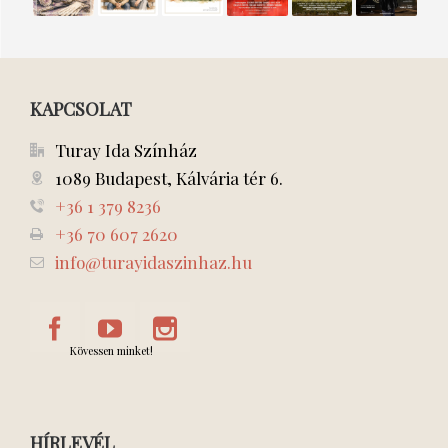
HAZUDJ
NINCS
akar!
semmiért
hölgy
IGAZAT!)
ORVOSSÁG
KAPCSOLAT
Turay Ida Színház
1089 Budapest, Kálvária tér 6.
+36 1 379 8236
+36 70 607 2620
info@turayidaszinhaz.hu
Kövessen minket!
HÍRLEVÉL