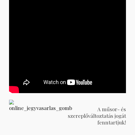
A műsor- és
szereplőváltoztatás jogát
fenntartjuk!