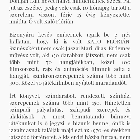
Domján Edit nevét hallva mindenkinek Szécsi Pál
jut az eszébe, pedig vele csak 10 hónapig tartott a
szerelem, viszont férje 15 évig kényeztette,
imádta. Ő volt Kaló Flórián.
Bizonyára kevés embernek ugrik be e név
hallatán, hogy ki is volt KALÓ FLÓRIÁN.
Színészként nem csak Jászai Mari-díjas, Érdemes
művész volt, aki 150 darabban játszott, nem csak
több mint 70 hangjátékban, közel 100
filmsorozat, rajz és animációs filmnek adta a
hangját, szinkronszerepeinek száma több mint
300. Közel 70 játékfilmben nyújtott maradandót.
Írt könyvet, színdarabot, rendezett, színházi
szerepeinek száma több mint 150. Hihetetlen
színpadi pályafutás, színpadi szerepek és
alakítások. A most bemutatandó bűnügyi
játékunkat is ő jegyzi, s bízunk benne, önök is
izgalmasnak találják majd ezt az 1970-es években
játszódó történetet. A kis erdei házba furcsa, nem