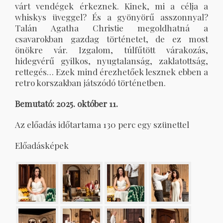
várt vendégek érkeznek. Kinek, mi a célja a
whiskys üveggel? És a gyönyörű asszonnyal?
Talán Agatha Christie megoldhatná a
csavarokban gazdag történetet, de ez most
önökre vár. Izgalom, túlfűtött várakozás,
hidegvérű gyilkos, nyugtalanság, zaklatottság,
rettegés… Ezek mind érezhetőek lesznek ebben a
retro korszakban játszódó történetben.
Bemutató: 2025. október 11.
Az előadás időtartama 130 perc egy szünettel
Előadásképek