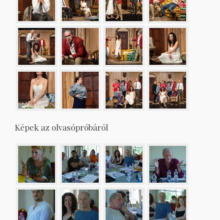
Képek az olvasópróbáról