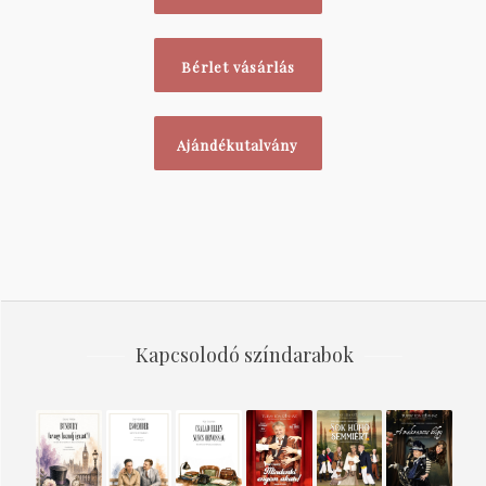
Bérlet vásárlás
Ajándékutalvány
Kapcsolodó színdarabok
BUNBURY
ESŐEMBER
CSALÁD
Mindenki
Sok
A
(AVAGY
ELLEN
engem
hűhó
makrancos