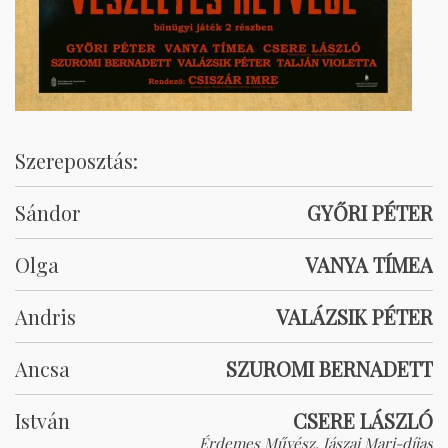
Szereposztás:
Sándor
GYŐRI PÉTER
Olga
VANYA TÍMEA
Andris
VALÁZSIK PÉTER
Ancsa
SZUROMI BERNADETT
István
CSERE LÁSZLÓ
Érdemes Művész, Jászai Mari-díjas