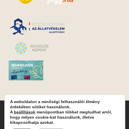
A weboldalon a minőségi felhasználói élmény
érdekében sütiket használunk.
Turay Ida Színház Közhasznú Nonprofit Kft. | Működési
A
beállítások
menüpontban többet megtudhat arról,
helyszín: Turay Ida Színház 1089 Budapest, Kálvária tér 6. |
hogy milyen cookie-kat használunk, illetve
Levelezési cím: 1089 Budapest, Kálvária tér 14. | Titkárság:
+36
kikapcsolhatja azokat.
(1) 611 9225
|
Nyeremenyjáték szabályzat
|