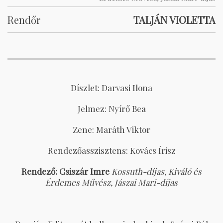
Rendőr
TALJÁN VIOLETTA
Díszlet: Darvasi Ilona
Jelmez: Nyírő Bea
Zene: Maráth Viktor
Rendezőasszisztens: Kovács Írisz
Rendező:
Csiszár Imre
Kossuth-díjas, Kiváló és
Érdemes Művész, Jászai Mari-díjas