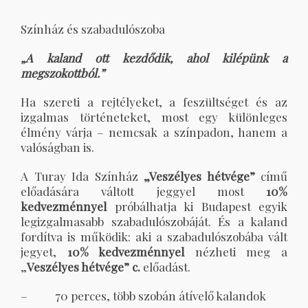
Színház és szabadulószoba
„A kaland ott kezdődik, ahol kilépünk a
megszokottból.”
Ha szereti a rejtélyeket, a feszültséget és az
izgalmas történeteket, most egy különleges
élmény várja – nemcsak a színpadon, hanem a
valóságban is.
A Turay Ida Színház
„Veszélyes hétvége”
című
előadására váltott jeggyel most
10%
kedvezménnyel
próbálhatja ki Budapest egyik
legizgalmasabb szabadulószobáját. És a kaland
fordítva is működik: aki a szabadulószobába vált
jegyet,
10% kedvezménnyel
nézheti meg a
„
Veszélyes hétvége” c.
előadást.
– 70 perces, több szobán átívelő kalandok