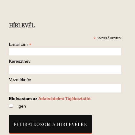
HÍRLEVÉL
*
Kötelező kitölteni
*
Email cím
Keresztnév
Vezetéknév
Elolvastam az
Adatvédelmi Tájékoztatót
Igen