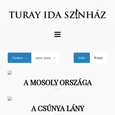
Összes
3
2001/2002
3
Date
Name
A MOSOLY ORSZÁGA
A CSÚNYA LÁNY