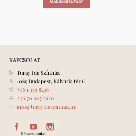
Ajándékutalvány
KAPCSOLAT
Turay Ida Színház
1089 Budapest, Kálvária tér 6.
+36 1 379 8236
+36 70 607 2620
info@turayidaszinhaz.hu
Kövessen minket!