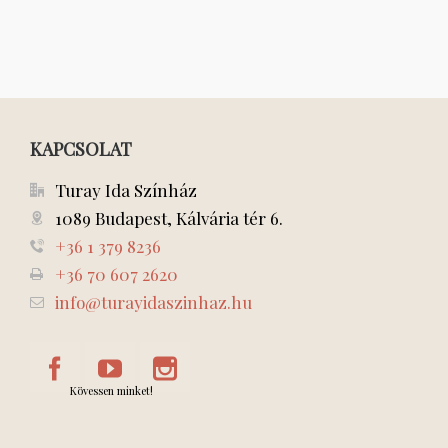
KAPCSOLAT
Turay Ida Színház
1089 Budapest, Kálvária tér 6.
+36 1 379 8236
+36 70 607 2620
info@turayidaszinhaz.hu
Kövessen minket!