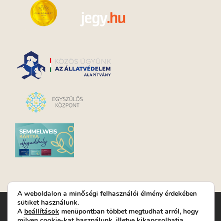
A weboldalon a minőségi felhasználói élmény érdekében
sütiket használunk.
Turay Ida Színház Közhasznú Nonprofit Kft. | Működési
A
beállítások
menüpontban többet megtudhat arról, hogy
helyszín: Turay Ida Színház 1089 Budapest, Kálvária tér 6. |
milyen cookie-kat használunk, illetve kikapcsolhatja