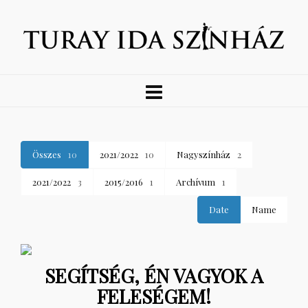
Összes
10
2021/2022
10
Nagyszínház
2
2021/2022
3
2015/2016
1
Archívum
1
Date
Name
SEGÍTSÉG, ÉN VAGYOK A
FELESÉGEM!