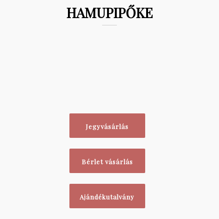
HAMUPIPŐKE
Jegyvásárlás
Bérlet vásárlás
Ajándékutalvány