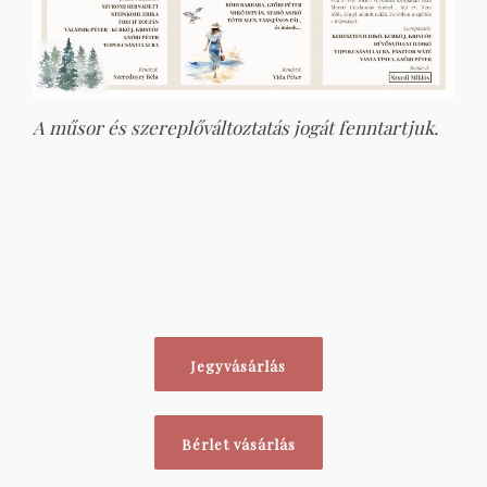
A műsor és szereplőváltoztatás jogát fenntartjuk.
Jegyvásárlás
Bérlet vásárlás