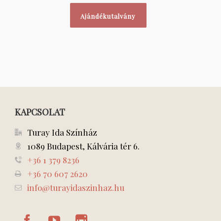
Ajándékutalvány
KAPCSOLAT
Turay Ida Színház
1089 Budapest, Kálvária tér 6.
+36 1 379 8236
+36 70 607 2620
info@turayidaszinhaz.hu