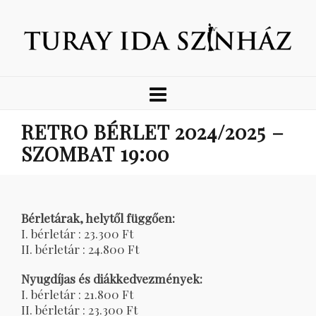
RETRO BÉRLET 2024/2025 –
SZOMBAT 19:00
Bérletárak, helytől függően:
I. bérletár : 23.300 Ft
II. bérletár : 24.800 Ft
Nyugdíjas és diákkedvezmények:
I. bérletár : 21.800 Ft
II. bérletár : 23.300 Ft