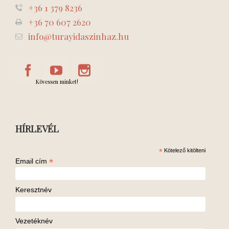
+36 1 379 8236
+36 70 607 2620
info@turayidaszinhaz.hu
Kövessen minket!
HÍRLEVÉL
*
Kötelező kitölteni
*
Email cím
Keresztnév
Vezetéknév