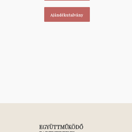
Ajándékutalvány
EGYÜTTMŰKÖDŐ