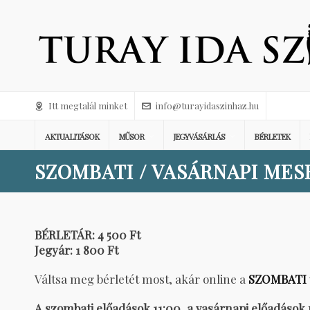
Itt megtalál minket
info@turayidaszinhaz.hu
AKTUALITÁSOK
MŰSOR
JEGYVÁSÁRLÁS
BÉRLETEK
SZOMBATI / VASÁRNAPI MES
BÉRLETÁR: 4 500 Ft
Jegyár: 1 800 Ft
Váltsa meg bérletét most, akár online a
SZOMBATI
A szombati előadások 11:00, a vasárnapi előadások