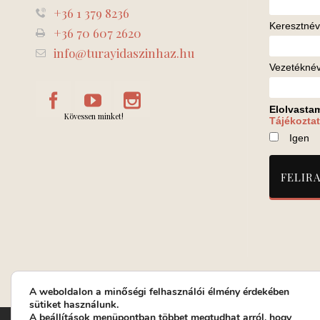
+36 1 379 8236
Keresztnév
+36 70 607 2620
info@turayidaszinhaz.hu
Vezetékné
Elolvasta
Kövessen minket!
Tájékoztat
Igen
A weboldalon a minőségi felhasználói élmény érdekében
sütiket használunk.
A
beállítások
menüpontban többet megtudhat arról, hogy