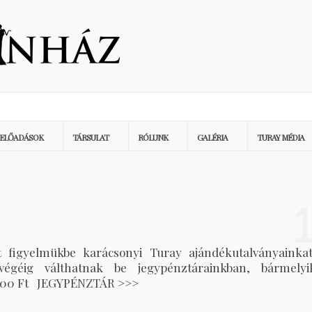
ELŐADÁSOK
TÁRSULAT
RÓLUNK
GALÉRIA
TURAY MÉDIA
tt figyelmükbe karácsonyi Turay ajándékutalványainkat
égéig válthatnak be jegypénztárainkban, bármelyi
| 5000 Ft JEGYPÉNZTÁR >>>