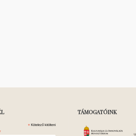
ÉL
TÁMOGATÓINK
*
Kötelező kitölteni
*