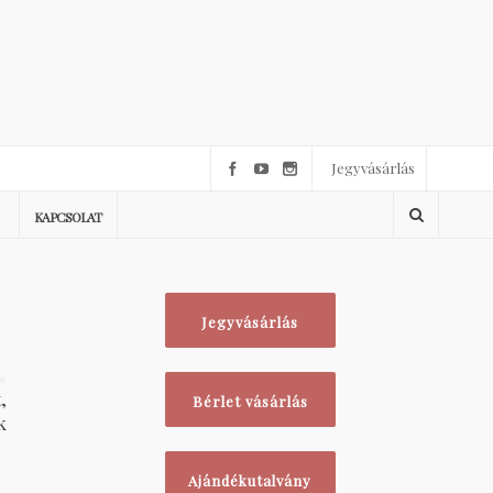
Jegyvásárlás
KAPCSOLAT
Jegyvásárlás
1
,
Bérlet vásárlás
k
Ajándékutalvány