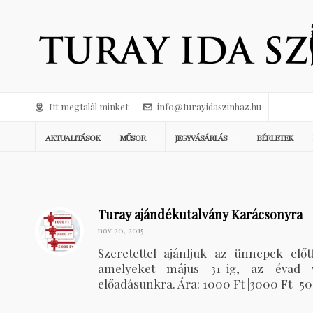
Itt megtalál minket
info@turayidaszinhaz.hu
AKTUALITÁSOK
MŰSOR
JEGYVÁSÁRLÁS
BÉRLETEK
Turay ajándékutalvány Karácsonyra
nov 20, 2015
Szeretettel ajánljuk az ünnepek elő
amelyeket május 31-ig, az évad v
előadásunkra. Ára: 1000 Ft |3000 Ft 