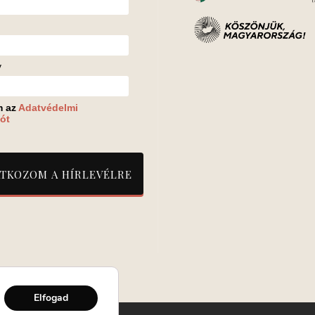
v
m az
Adatvédelmi
ót
Elfogad