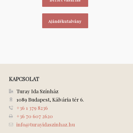
Ajándékutalvány
KAPCSOLAT
Turay Ida Színház
1089 Budapest, Kálvária tér 6.
+36 1 379 8236
+36 70 607 2620
info@turayidaszinhaz.hu