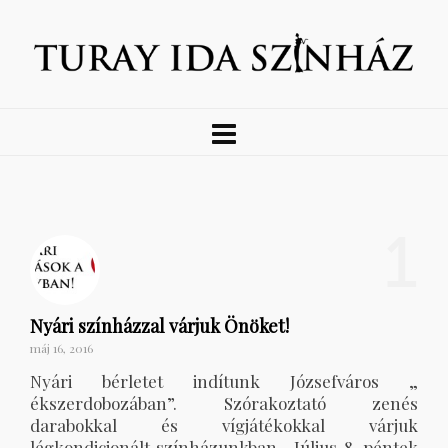
1
Nyári színházzal várjuk Önöket!
máj 16, 2016
Nyári bérletet indítunk Józsefváros „
ékszerdobozában”. Szórakoztató zenés
darabokkal és vígjátékokkal várjuk
légkondicionált színházunkban. Július 8. péntek