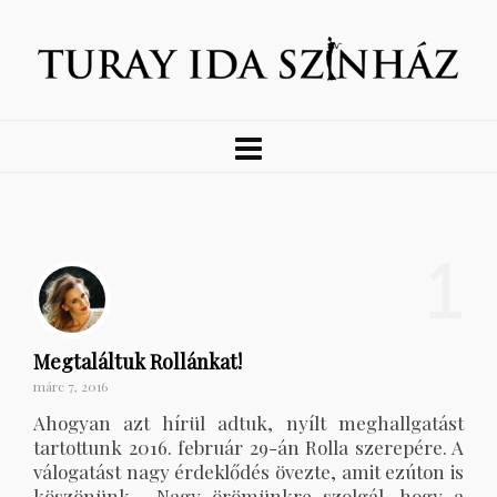
1
Megtaláltuk Rollánkat!
márc 7, 2016
Ahogyan azt hírül adtuk, nyílt meghallgatást
tartottunk 2016. február 29-án Rolla szerepére. A
válogatást nagy érdeklődés övezte, amit ezúton is
köszönünk. Nagy örömünkre szolgál, hogy a