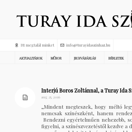
Itt megtalál minket
info@turayidaszinhaz.hu
AKTUALITÁSOK
MŰSOR
JEGYVÁSÁRLÁS
BÉRLETEK
Interjú Boros Zoltánnal, a Turay Ida 
aug 25, 2016
„Mindent megteszek, hogy méltó legy
nemcsak színészként, hanem rendező
Rendezni egyértelműen nehezebb, sok
figyelni, a színészvezetéstől kezdve a 