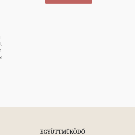
2
t
n
s
EGYÜTTMŰKÖDŐ