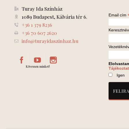
Turay Ida Színház
Email cím
1089 Budapest, Kálvária tér 6.
+36 1 379 8236
Keresztnév
+36 70 607 2620
info@turayidaszinhaz.hu
Vezetékné
Elolvasta
Kövessen minket!
Tájékoztat
Igen