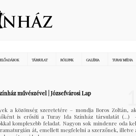
ELŐADÁSOK
TÁRSULAT
RÓLUNK
GALÉRIA
TURAY MÉDIA
Színház művészével | Józsefvárosi Lap
ek a közönség szeretetére – mondja Boros Zoltán, ak
ként is erősíti a Turay Ida Színház társulatát (…) 
kal komplexebb feladat. Nagyon sok mindenre oda kel
dramaturgián át, emellett megfelelni a szerzőnek, illetve 