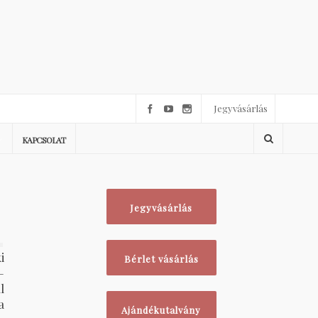
Jegyvásárlás
KAPCSOLAT
Jegyvásárlás
1
i
Bérlet vásárlás
–
l
a
Ajándékutalvány