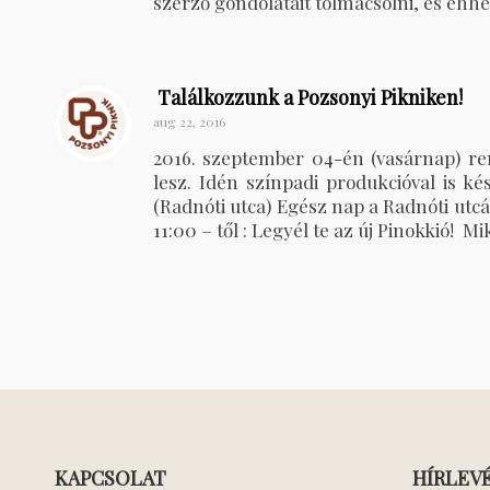
szerző gondolatait tolmácsolni, és ehh
Találkozzunk a Pozsonyi Pikniken!
aug 22, 2016
2016. szeptember 04-én (vasárnap) ren
lesz. Idén színpadi produkcióval is 
(Radnóti utca) Egész nap a Radnóti utc
11:00 – től : Legyél te az új Pinokkió! 
KAPCSOLAT
HÍRLEV