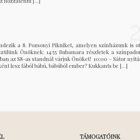
ez hozzátenni […]
dezik a 8. Pozsonyi Pikniket, amelyen színházunk is ot
készülünk Önöknek: 14:55 Bubamara részletek a színpado
ában az S8-as standnál várjuk Önöket! 10:00 – Sátor nyitá
Miként lesz fából bábú, bábúból ember? Kukkants be […]
ÉL
TÁMOGATÓINK