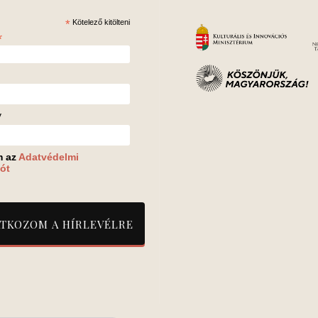
*
Kötelező kitölteni
*
v
m az
Adatvédelmi
ót