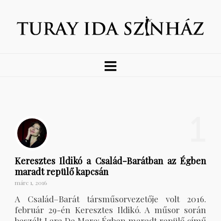
1
Keresztes Ildikó a Család-Barátban az Égben
maradt repülő kapcsán
márc 1, 2016
A Család–Barát társműsorvezetője volt 2016.
február 29-én Keresztes Ildikó. A műsor során
beszélt Lara De Mare: Égben maradt repülő című