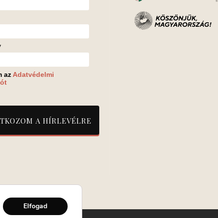
v
m az
Adatvédelmi
ót
Elfogad