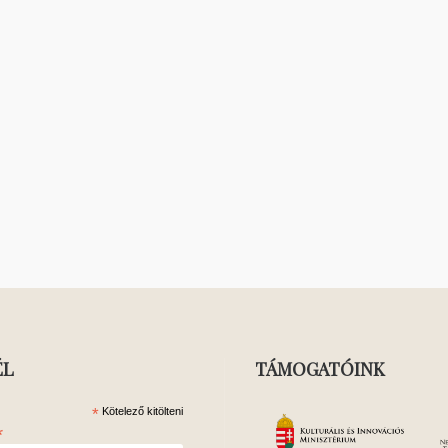
ÉL
TÁMOGATÓINK
*
Kötelező kitölteni
*