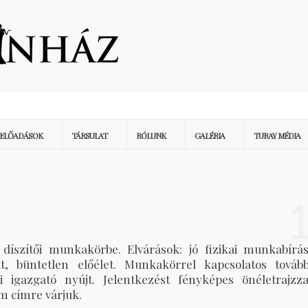
ELŐADÁSOK
TÁRSULAT
RÓLUNK
GALÉRIA
TURAY MÉDIA
 díszítői munkakörbe. Elvárások: jó fizikai munkabírás
at, büntetlen előélet. Munkakörrel kapcsolatos tovább
igazgató nyújt. Jelentkezést fényképes önéletrajzza
 címre várjuk.