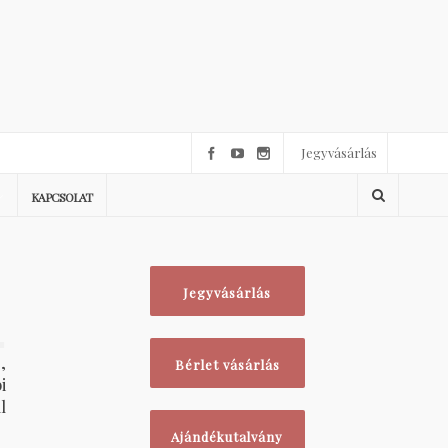
Jegyvásárlás
KAPCSOLAT
Jegyvásárlás
1
,
Bérlet vásárlás
i
l
Ajándékutalvány