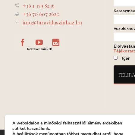
+36 1 379 8236
Keresztnév
+36 70 607 2620
info@turayidaszinhaz.hu
Vezetékné
Elolvasta
Kövessen minket!
Tájékoztat
Igen
A weboldalon a minőségi felhasználói élmény érdekében
sütiket használunk.
A
beállítások
menüpontban többet megtudhat arról, hogy