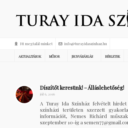
Itt megtalál minket
info@turayidaszinhaz.hu
AKTUALITÁSOK
MŰSOR
JEGYVÁSÁRLÁS
BÉRLETEK
Díszítőt keresünk! – Álláslehetőség!
júl 6, 2016
A Turay Ida Színház felvételt hirdet
színházi területen szerzett gyakorl
információt, Nemes Richárd műszaki 
szeptember 10-ig a semen77@gmail.com