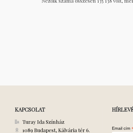
Nézőik száma összesen 135 138 volt, mel
KAPCSOLAT
HÍRLEV
Turay Ida Színház
Email cím
1089 Budapest, Kálvária tér 6.