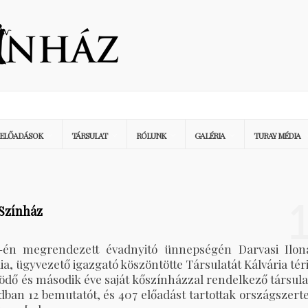
ELŐADÁSOK
TÁRSULAT
RÓLUNK
GALÉRIA
TURAY MÉDIA
 Színház
-én megrendezett évadnyitó ünnepségén Darvasi Ilon
ia, ügyvezető igazgató köszöntötte Társulatát Kálvária téri
ködő és második éve saját kőszínházzal rendelkező társula
dban 12 bemutatót, és 407 előadást tartottak országszerte