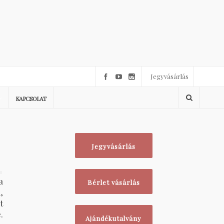
Jegyvásárlás
KAPCSOLAT
Jegyvásárlás
1
a
Bérlet vásárlás
,
t
.
Ajándékutalvány