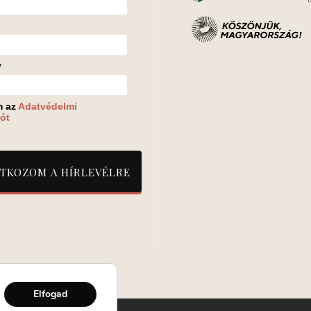
v
m az
Adatvédelmi
ót
Elfogad