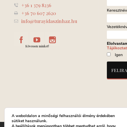
+36 1 379 8236
Keresztnév
+36 70 607 2620
info@turayidaszinhaz.hu
Vezetékné
Elolvasta
Kövessen minket!
Tájékoztat
Igen
A weboldalon a minőségi felhasználói élmény érdekében
sütiket használunk.
A
beállítások
menüpontban többet megtudhat arról, hogy