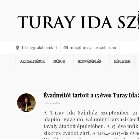
Itt megtalál minket
info@turayidaszinhaz.hu
AKTUALITÁSOK
MŰSOR
JEGYVÁSÁRLÁS
BÉRLETEK
Évadnyitót tartott a 15 éves Turay Ida
okt 5, 2015
A Turay Ida Színház szeptember 24
alapító-igazgató, valamint Darvasi Cecíl
tavaly átadott épületében. A 15. éve mű
sikeres évadot zárt. A 2014-2015-ös éva