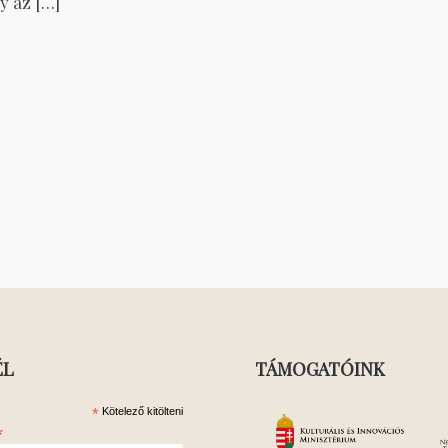
y az […]
ÉL
TÁMOGATÓINK
*
Kötelező kitölteni
*