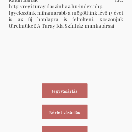
http://regi.turayidaszinhaz.hu/index.php.
Igyekszünk mihamarabb a mögöttünk lévő 15 évet
is az új honlapra is feltölteni. Köszönjük
türelmüket! A Turay Ida Színház munkatársai
Jegyvásárlás
Bérlet vásárlás