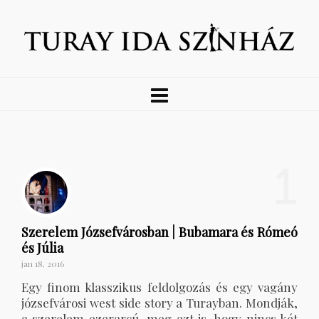
1
Szerelem Józsefvárosban | Bubamara és Rómeó
és Júlia
jan 18, 2016
Egy finom klasszikus feldolgozás és egy vagány
józsefvárosi west side story a Turayban. Mondják,
a szerelem ezerarcú, meg azt is, hogy nincs két