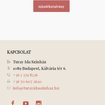
Ajándékutalvány
KAPCSOLAT
Turay Ida Színház
1089 Budapest, Kálvária tér 6.
+36 1 379 8236
+36 70 607 2620
info@turayidaszinhaz.hu