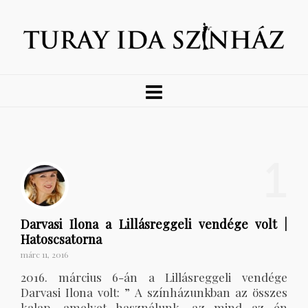
1
Darvasi Ilona a Lillásreggeli vendége volt |
Hatoscsatorna
márc 11, 2016
2016. március 6-án a Lillásreggeli vendége
Darvasi Ilona volt: ” A színházunkban az összes
kalap, amelyet használunk, az mind az én