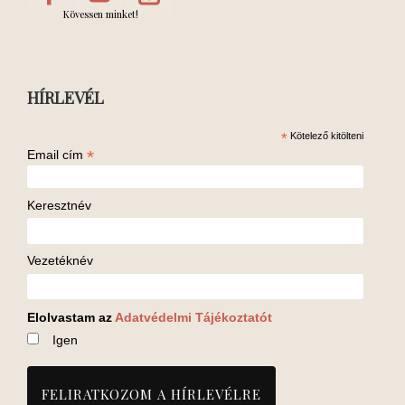
Kövessen minket!
HÍRLEVÉL
*
Kötelező kitölteni
*
Email cím
Keresztnév
Vezetéknév
Elolvastam az
Adatvédelmi Tájékoztatót
Igen