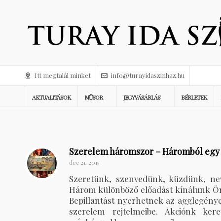
Itt megtalál minket
info@turayidaszinhaz.hu
AKTUALITÁSOK
MŰSOR
JEGYVÁSÁRLÁS
BÉRLETEK
Szerelem háromszor – Háromból egy
dec 21, 2015
Szeretünk, szenvedünk, küzdünk, nev
Három különböző előadást kínálunk Ö
Bepillantást nyerhetnek az agglegénye
szerelem rejtelmeibe. Akciónk ker