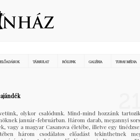
ELŐADÁSOK
TÁRSULAT
RÓLUNK
GALÉRIA
TURAY MÉDIA
2
 ajándék
etünk, olykor csalódunk. Mind-mind hozzánk tartozik
nöknek január-februárban. Három darab, megannyi sors
k, vagy a magyar Casanova életébe, illetve egy tinédzse
etében három csodálatos előadást tekinthetnek me