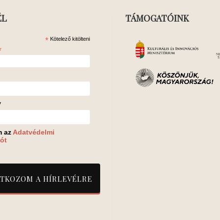
ÉL
TÁMOGATÓINK
*
Kötelező kitölteni
*
v
m az
Adatvédelmi
ót