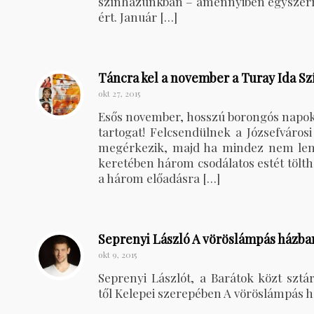
színházunkban – amennyiben egyszerre
ért. Január […]
Táncra kel a november a Turay Ida Sz
okt 27, 2015
Esős november, hosszú borongós napok?
tartogat! Felcsendülnek a Józsefváros
megérkezik, majd ha mindez nem lenne
keretében három csodálatos estét tölt
a három előadásra […]
Seprenyi László A vöröslámpás házba
okt 9, 2015
Seprenyi Lászlót, a Barátok közt sztár
től Kelepei szerepében A vöröslámpás 