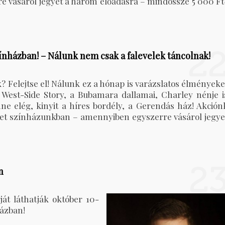
 vásárol jegyet a három előadásra – mindössze 5 000 Ft
2
ínházban! – Nálunk nem csak a falevelek táncolnak!
 Felejtse el! Nálunk ez a hónap is varázslatos élményeke
i West-Side Story, a Bubamara dallamai, Charley nénje i
 elég, kinyit a híres bordély, a Gerendás ház! Akción
het színházunkban – amennyiben egyszerre vásárol jegye
2
n
ját láthatják október 10-
házban!