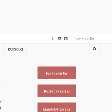
Jegyvásárlás
KAPCSOLAT
Jegyvásárlás
1
.
Bérlet vásárlás
.
r
g
Ajándékutalvány