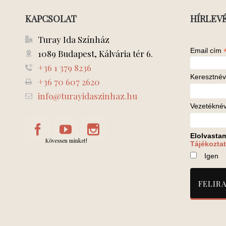
KAPCSOLAT
HÍRLEV
Turay Ida Színház
Email cím
1089 Budapest, Kálvária tér 6.
+36 1 379 8236
Keresztnév
+36 70 607 2620
info@turayidaszinhaz.hu
Vezetékné
Elolvasta
Kövessen minket!
Tájékoztat
Igen