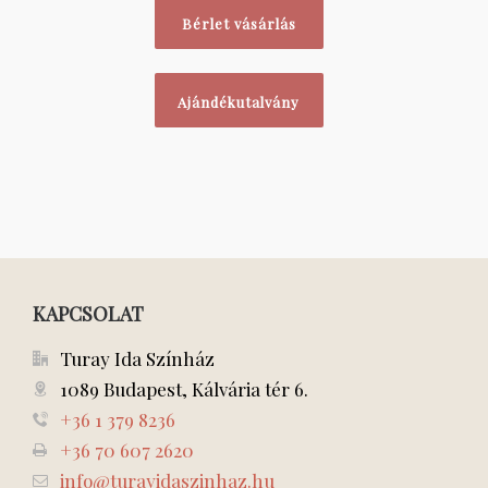
Bérlet vásárlás
Ajándékutalvány
KAPCSOLAT
Turay Ida Színház
1089 Budapest, Kálvária tér 6.
+36 1 379 8236
+36 70 607 2620
info@turayidaszinhaz.hu