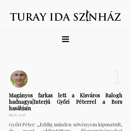
1
Magányos farkas lett a Kisváros Balogh
hadnagya|Interjú Győri Péterrel a Bors
hasábjain
jún 8, 2016
Győri Péter: „Eddig minden növényem kipusztult,
de most eldöntöttem, fűszernövényeket