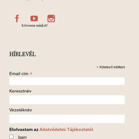
Kövessen minket!
HÍRLEVÉL
*
Kötelező kitölteni
*
Email cím
Keresztnév
Vezetéknév
Elolvastam az
Adatvédelmi Tájékoztatót
Igen