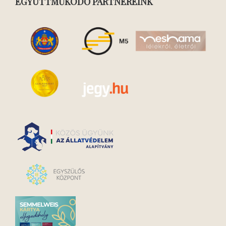
EGYÜTTMŰKÖDŐ PARTNEREINK