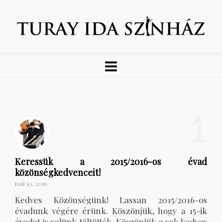
1
Keressük a 2015/2016-os évad
közönségkedvenceit!
máj 10, 2016
Kedves Közönségünk! Lassan 2015/2016-os
évadunk végére érünk. Köszönjük, hogy a 15-ik
évadot is velünk töltötték. Köszönjük a sok kedves