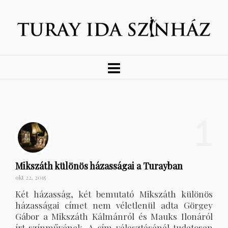
1
Mikszáth különös házasságai a Turayban
okt 22, 2015
Két házasság, két bemutató Mikszáth különös
házasságai címet nem véletlenül adta Görgey
Gábor a Mikszáth Kálmánról és Mauks Ilonáról
írt színművének. A cím választásánál tudatosan