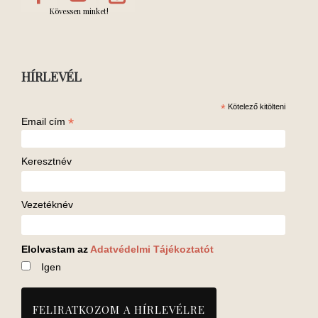
Kövessen minket!
HÍRLEVÉL
*
Kötelező kitölteni
*
Email cím
Keresztnév
Vezetéknév
Elolvastam az
Adatvédelmi Tájékoztatót
Igen