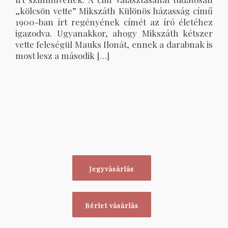
„kölcsön vette” Mikszáth Különös házasság című
1900-ban írt regényének címét az író életéhez
igazodva. Ugyanakkor, ahogy Mikszáth kétszer
vette feleségül Mauks Ilonát, ennek a darabnak is
most lesz a második […]
Jegyvásárlás
Bérlet vásárlás