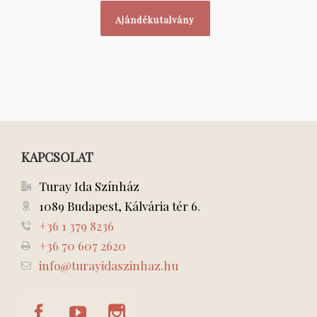
Ajándékutalvány
KAPCSOLAT
Turay Ida Színház
1089 Budapest, Kálvária tér 6.
+36 1 379 8236
+36 70 607 2620
info@turayidaszinhaz.hu