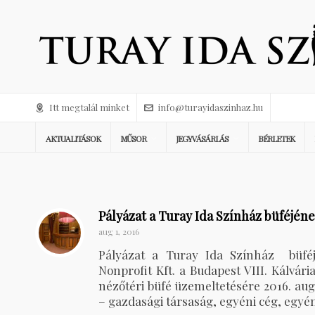
Itt megtalál minket
info@turayidaszinhaz.hu
AKTUALITÁSOK
MŰSOR
JEGYVÁSÁRLÁS
BÉRLETEK
Pályázat a Turay Ida Színház büféjé
aug 1, 2016
Pályázat a Turay Ida Színház büfé
Nonprofit Kft. a Budapest VIII. Kálvár
nézőtéri büfé üzemeltetésére 2016. augus
– gazdasági társaság, egyéni cég, egyéni