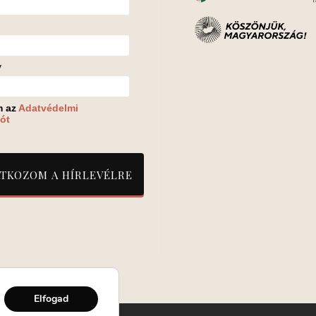
v
m az
Adatvédelmi
ót
Elfogad