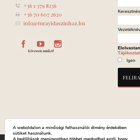
+36 1 379 8236
Keresztnév
+36 70 607 2620
info@turayidaszinhaz.hu
Vezetékné
Elolvasta
Kövessen minket!
Tájékoztat
Igen
A weboldalon a minőségi felhasználói élmény érdekében
sütiket használunk.
A
beállítások
menüpontban többet megtudhat arról, hogy