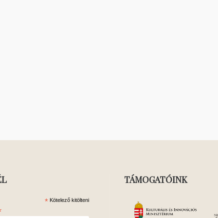
ÉL
TÁMOGATÓINK
*
Kötelező kitölteni
*