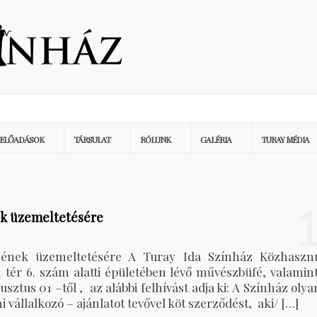
ELŐADÁSOK
TÁRSULAT
RÓLUNK
GALÉRIA
TURAY MÉDIA
nek üzemeltetésére
jének üzemeltetésére A Turay Ida Színház Közhaszn
ia tér 6. szám alatti épületében lévő művészbüfé, valamin
ztus 01 –től , az alábbi felhívást adja ki: A Színház olya
 vállalkozó – ajánlatot tevővel köt szerződést, aki/ […]