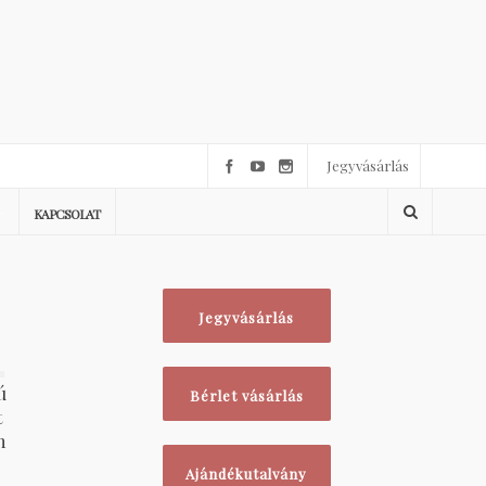
Jegyvásárlás
KAPCSOLAT
Jegyvásárlás
1
ú
Bérlet vásárlás
t
n
Ajándékutalvány