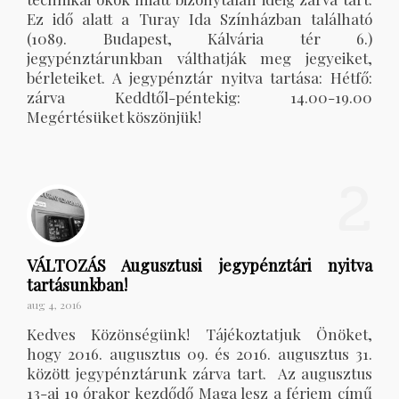
Ez idő alatt a Turay Ida Színházban található
(1089. Budapest, Kálvária tér 6.)
jegypénztárunkban válthatják meg jegyeiket,
bérleteiket. A jegypénztár nyitva tartása: Hétfő:
zárva Keddtől-péntekig: 14.00-19.00
Megértésüket köszönjük!
2
VÁLTOZÁS Augusztusi jegypénztári nyitva
tartásunkban!
aug 4, 2016
Kedves Közönségünk! Tájékoztatjuk Önöket,
hogy 2016. augusztus 09. és 2016. augusztus 31.
között jegypénztárunk zárva tart. Az augusztus
13-ai 19 órakor kezdődő Maga lesz a férjem című