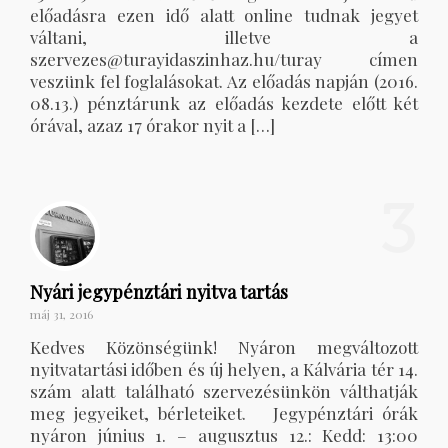
előadásra ezen idő alatt online tudnak jegyet
váltani, illetve a
szervezes@turayidaszinhaz.hu/turay címen
veszünk fel foglalásokat. Az előadás napján (2016.
08.13.) pénztárunk az előadás kezdete előtt két
órával, azaz 17 órakor nyit a […]
3
Nyári jegypénztári nyitva tartás
máj 31, 2016
Kedves Közönségünk! Nyáron megváltozott
nyitvatartási időben és új helyen, a Kálvária tér 14.
szám alatt található szervezésünkön válthatják
meg jegyeiket, bérleteiket. Jegypénztári órák
nyáron június 1. – augusztus 12.: Kedd: 13:00