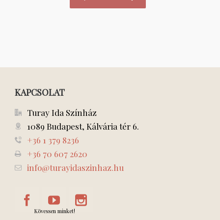
KAPCSOLAT
Turay Ida Színház
1089 Budapest, Kálvária tér 6.
+36 1 379 8236
+36 70 607 2620
info@turayidaszinhaz.hu
Kövessen minket!