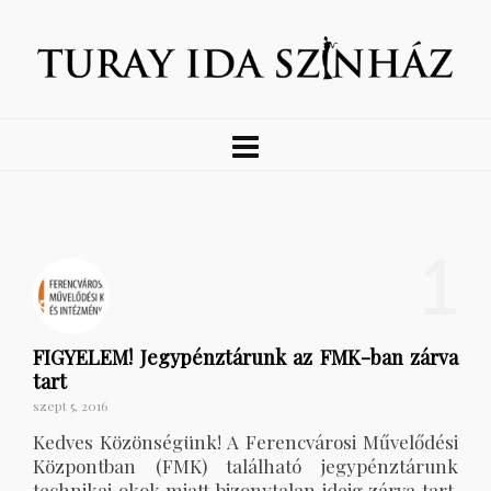
1
FIGYELEM! Jegypénztárunk az FMK-ban zárva
tart
szept 5, 2016
Kedves Közönségünk! A Ferencvárosi Művelődési
Központban (FMK) található jegypénztárunk
technikai okok miatt bizonytalan ideig zárva tart.