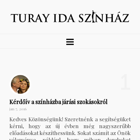
1
Kérdőív a színházba járási szokásokról
jan 7, 2016
Kedves Közönségünk! Szeretnénk a segítségüket
kérni, hogy az új évben még nagyszerűbb
előadásokat készíthessünk. Sokat számít az Önök
véleménye, például, hogy milyen darabokat