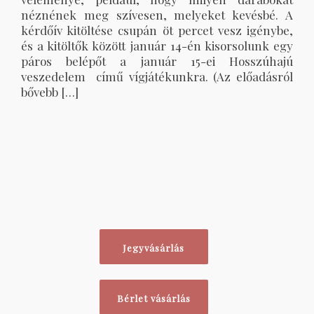
néznének meg szívesen, melyeket kevésbé. A
kérdőív kitöltése csupán öt percet vesz igénybe,
és a kitöltők között január 14-én kisorsolunk egy
páros belépőt a január 15-ei Hosszúhajú
veszedelem című vígjátékunkra. (Az előadásról
bővebb […]
Jegyvásárlás
Bérlet vásárlás