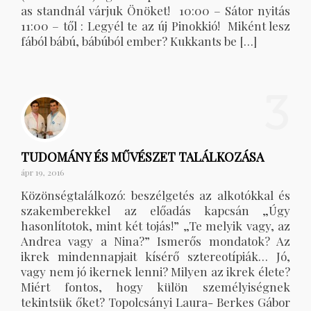
as standnál várjuk Önöket! 10:00 – Sátor nyitás
11:00 – től : Legyél te az új Pinokkió! Miként lesz
fából bábú, bábúból ember? Kukkants be […]
3
TUDOMÁNY ÉS MŰVÉSZET TALÁLKOZÁSA
ápr 19, 2016
Közönségtalálkozó: beszélgetés az alkotókkal és
szakemberekkel az előadás kapcsán „Úgy
hasonlítotok, mint két tojás!” „Te melyik vagy, az
Andrea vagy a Nina?” Ismerős mondatok? Az
ikrek mindennapjait kísérő sztereotípiák… Jó,
vagy nem jó ikernek lenni? Milyen az ikrek élete?
Miért fontos, hogy külön személyiségnek
tekintsük őket? Topolcsányi Laura- Berkes Gábor