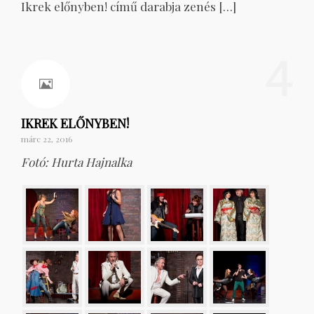
Ikrek előnyben! című darabja zenés […]
4
IKREK ELŐNYBEN!
márc 22, 2016
Fotó: Hurta Hajnalka