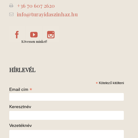
+36 70 607 2620
info@turayidaszinhaz.hu
Kövessen minket!
HÍRLEVÉL
*
Kötelező kitölteni
*
Email cím
Keresztnév
Vezetéknév