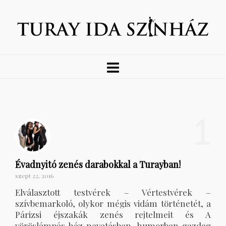
1
Évadnyitó zenés darabokkal a Turayban!
szept 22, 2016
Elválasztott testvérek – Vértestvérek –
szívbemarkoló, olykor mégis vidám történetét, a
Párizsi éjszakák zenés rejtelmeit és A
vöröslámpás ház nevetésben, humorban gazdag