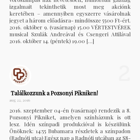
izgalmait tekinthetik most meg akciónk
keretében – amennyiben egyszerre vásárolnak
jegyet a három előadásra- mindössze 5500 Ft-ért.
2016. október 9. (vasárnap) 15.00 VÉRTESTVÉREK
musical Szulák Andreával és Csengeri Attilával
2016. október 14. (péntek) 19.00 […]
2
Találkozzunk a Pozsonyi Pikniken!
aug 22, 2016
2016. szeptember 04-én (vasárnap) rendezik a 8.
Pozsonyi Pikniket, amelyen színházunk is ott
lesz. Idén színpadi produkcióval is készülünk
Önöknek: 14:55 Bubamara részletek a színpadon
(Radnóti utca) Egész nap a Radnóti utcában az S8-