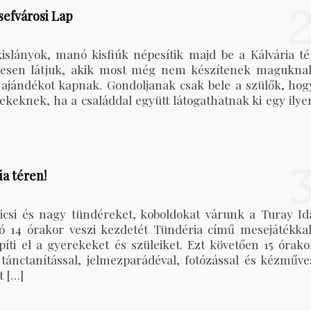
sefvárosi Lap
slányok, manó kisfiúk népesítik majd be a Kálvária té
zívesen látjuk, akik most még nem készítenek magukna
 ajándékot kapnak. Gondoljanak csak bele a szülők, hog
ekeknek, ha a családdal együtt látogathatnak ki egy ilye
ia téren!
icsi és nagy tündéreket, koboldokat várunk a Turay Id
zó 14 órakor veszi kezdetét Tündéria című mesejátékkal
íti el a gyerekeket és szüleiket. Ezt követően 15 órako
tánctanítással, jelmezparádéval, fotózással és kézműve
t […]