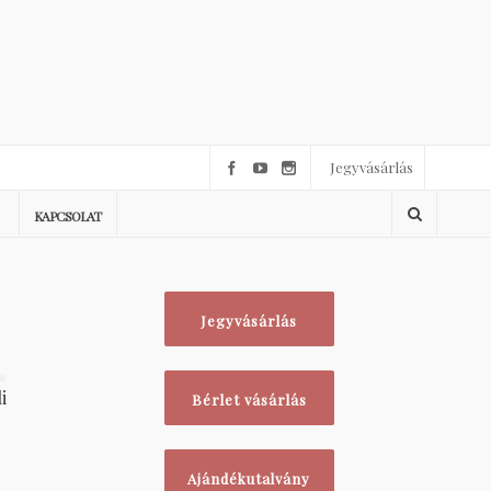
Jegyvásárlás
KAPCSOLAT
Jegyvásárlás
1
i
Bérlet vásárlás
Ajándékutalvány