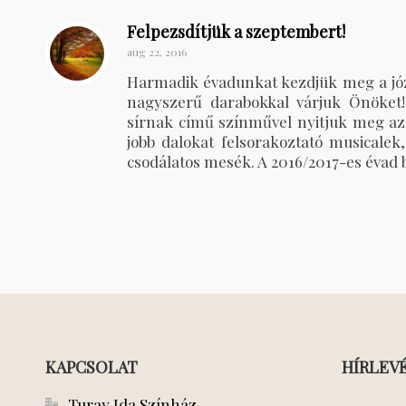
Felpezsdítjük a szeptembert!
aug 22, 2016
Harmadik évadunkat kezdjük meg a józse
nagyszerű darabokkal várjuk Önöket
sírnak című színművel nyitjuk meg az 
jobb dalokat felsorakoztató musicalek
csodálatos mesék. A 2016/2017-es évad 
KAPCSOLAT
HÍRLEV
Turay Ida Színház