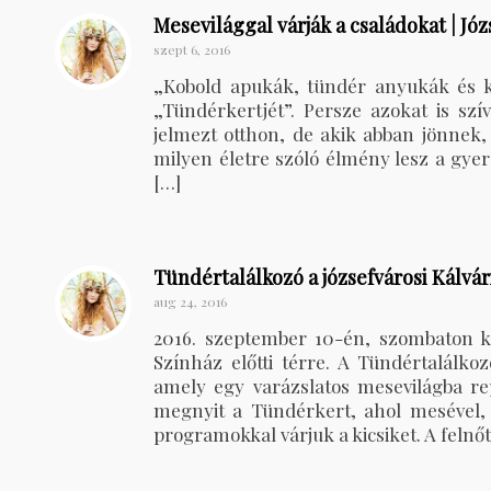
Mesevilággal várják a családokat | Józ
szept 6, 2016
„Kobold apukák, tündér anyukák és ki
„Tündérkertjét”. Persze azokat is s
jelmezt otthon, de akik abban jönnek,
milyen életre szóló élmény lesz a gyer
[…]
Tündértalálkozó a józsefvárosi Kálvár
aug 24, 2016
2016. szeptember 10-én, szombaton k
Színház előtti térre. A Tündértalálko
amely egy varázslatos mesevilágba rep
megnyit a Tündérkert, ahol mesével, 
programokkal várjuk a kicsiket. A felnőt