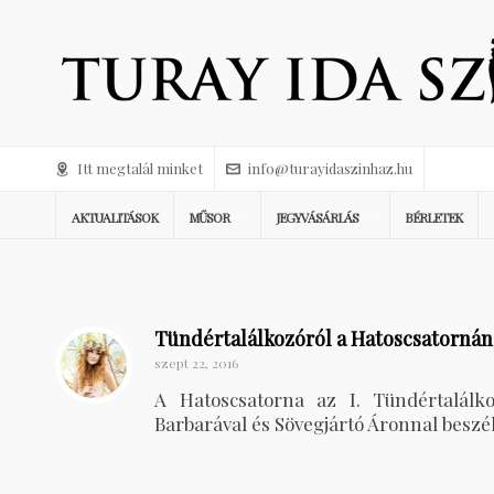
Itt megtalál minket
info@turayidaszinhaz.hu
AKTUALITÁSOK
MŰSOR
JEGYVÁSÁRLÁS
BÉRLETEK
Tündértalálkozóról a Hatoscsatornán
szept 22, 2016
A Hatoscsatorna az I. Tündértalálko
Barbarával és Sövegjártó Áronnal beszél