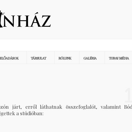
ELŐADÁSOK
TÁRSULAT
RÓLUNK
GALÉRIA
TURAY MÉDIA
zón járt, erről láthatnak összefoglalót, valamint Bód
gettek a stúdióban: