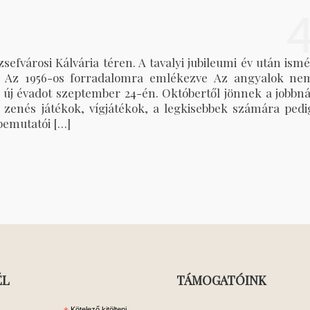
fvárosi Kálvária téren. A tavalyi jubileumi év után ismé
! Az 1956-os forradalomra emlékezve Az angyalok ne
új évadot szeptember 24-én. Októbertől jönnek a jobbná
, zenés játékok, vígjátékok, a legkisebbek számára pedi
bemutatói […]
ÉL
TÁMOGATÓINK
Kötelező kitölteni