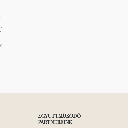
4
t
m
l
g
EGYÜTTMŰKÖDŐ
PARTNEREINK