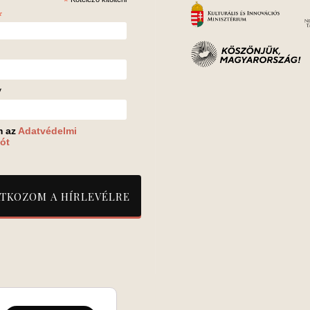
*
*
v
m az
Adatvédelmi
ót