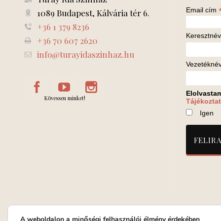
Email cím
1089 Budapest, Kálvária tér 6.
+36 1 379 8236
Keresztnév
+36 70 607 2620
info@turayidaszinhaz.hu
Vezetékné
Elolvasta
Kövessen minket!
Tájékoztat
Igen
A weboldalon a minőségi felhasználói élmény érdekében