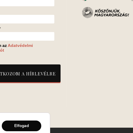
v
m az
Adatvédelmi
ót
Elfogad