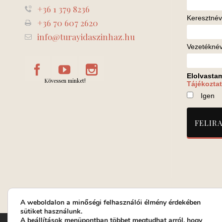
+36 1 379 8236
Keresztnév
+36 70 607 2620
info@turayidaszinhaz.hu
Vezetékné
Elolvasta
Kövessen minket!
Tájékoztat
Igen
A weboldalon a minőségi felhasználói élmény érdekében
sütiket használunk.
A
beállítások
menüpontban többet megtudhat arról, hogy