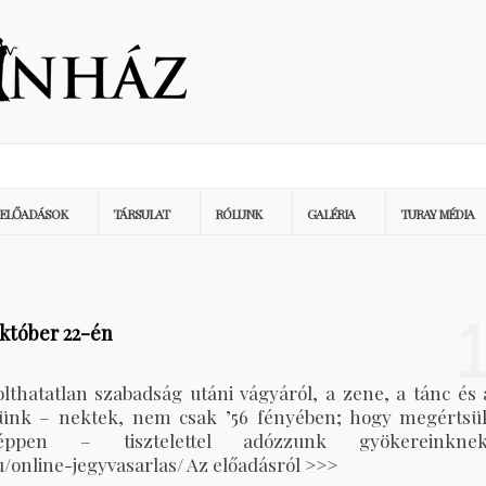
ELŐADÁSOK
TÁRSULAT
RÓLUNK
GALÉRIA
TURAY MÉDIA
któber 22-én
thatatlan szabadság utáni vágyáról, a zene, a tánc és 
künk – nektek, nem csak ’56 fényében; hogy megértsü
éppen – tisztelettel adózzunk gyökereinknek
u/online-jegyvasarlas/ Az előadásról >>>