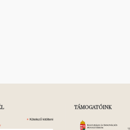
ÉL
TÁMOGATÓINK
*
Kötelező kitölteni
*