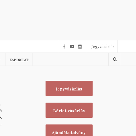
Jegyvásárlás
KAPCSOLAT
Jegyvásárlás
1
a
Bérlet vásárlás
k
.
Ajándékutalvány