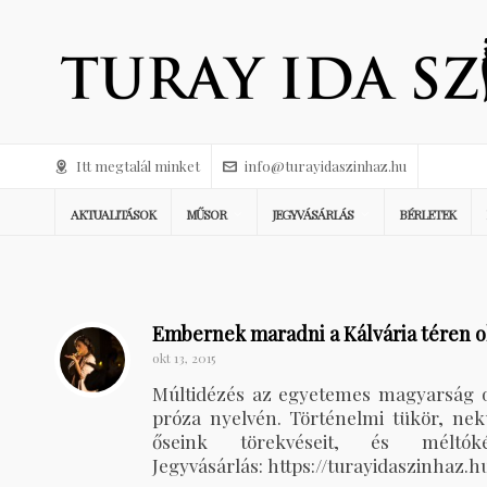
Itt megtalál minket
info@turayidaszinhaz.hu
AKTUALITÁSOK
MŰSOR
JEGYVÁSÁRLÁS
BÉRLETEK
Embernek maradni a Kálvária téren o
okt 13, 2015
Múltidézés az egyetemes magyarság ol
próza nyelvén. Történelmi tükör, ne
őseink törekvéseit, és méltók
Jegyvásárlás: https://turayidaszinhaz.h