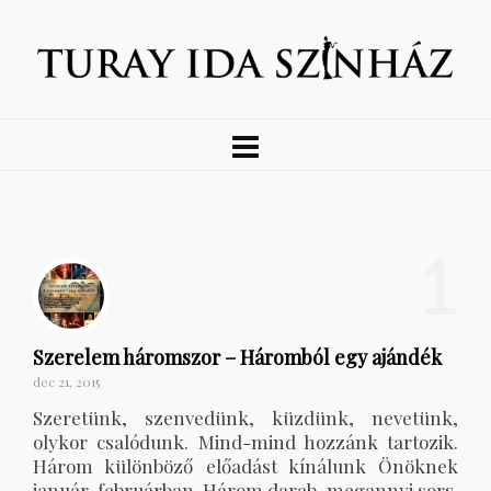
1
Szerelem háromszor – Háromból egy ajándék
dec 21, 2015
Szeretünk, szenvedünk, küzdünk, nevetünk,
olykor csalódunk. Mind-mind hozzánk tartozik.
Három különböző előadást kínálunk Önöknek
január-februárban. Három darab, megannyi sors.