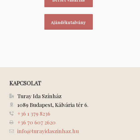
Ajándékutalvány
KAPCSOLAT
Turay Ida Színház
1089 Budapest, Kálvária tér 6.
+36 1 379 8236
+36 70 607 2620
info@turayidaszinhaz.hu